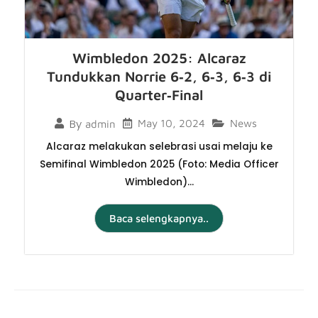
Wimbledon 2025: Alcaraz
Tundukkan Norrie 6‑2, 6‑3, 6‑3 di
Quarter‑Final
By
May 10, 2024
News
admin
Alcaraz melakukan selebrasi usai melaju ke
Semifinal Wimbledon 2025 (Foto: Media Officer
Wimbledon)...
Baca selengkapnya..