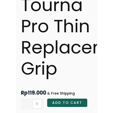
Tourna
Pro Thin
Replacem
Grip
Rp
119.000
& Free Shipping
ADD TO CART