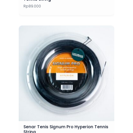
Rp
89.000
Senar Tenis Signum Pro Hyperion Tennis
String