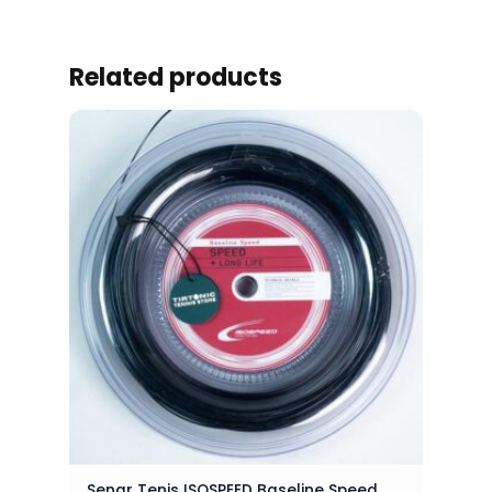
Related products
Senar Tenis ISOSPEED Baseline Speed