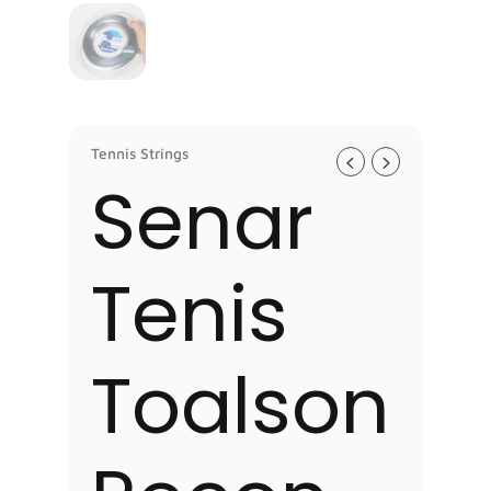
Senar
Tennis Strings
Tenis
Senar
Toalson
Recon
Devil
Tenis
Spin
Tennis
String
Toalson
quantity