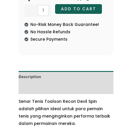
ADD TO CART
No-Risk Money Back Guarantee!
No Hassle Refunds
Secure Payments
Description
Reviews (0)
Senar Tenis Toalson Recon Devil Spin
adalah pilihan ideal untuk para pemain
tenis yang menginginkan performa terbaik
dalam permainan mereka.