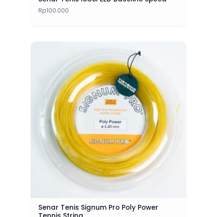
Rp
100.000
Senar Tenis Signum Pro Poly Power
Tennis String