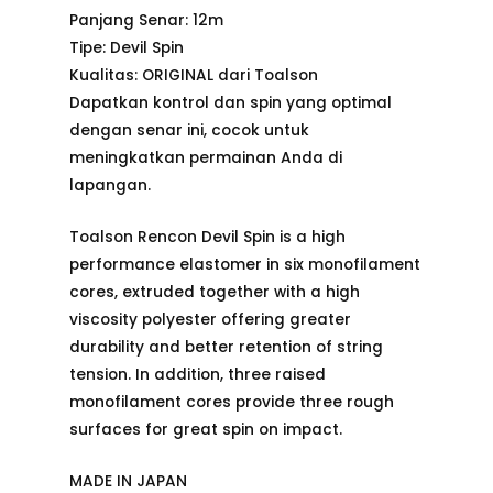
Panjang Senar: 12m
Tipe: Devil Spin
Kualitas: ORIGINAL dari Toalson
Dapatkan kontrol dan spin yang optimal
dengan senar ini, cocok untuk
meningkatkan permainan Anda di
lapangan.
Toalson Rencon Devil Spin is a high
performance elastomer in six monofilament
cores, extruded together with a high
viscosity polyester offering greater
durability and better retention of string
tension. In addition, three raised
monofilament cores provide three rough
surfaces for great spin on impact.
MADE IN JAPAN