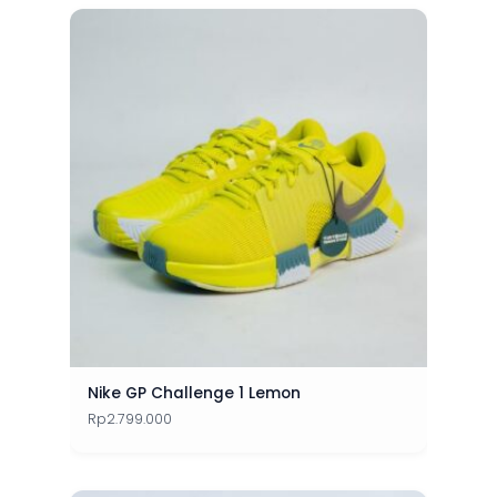
Nike GP Challenge 1 Lemon
Rp
2.799.000