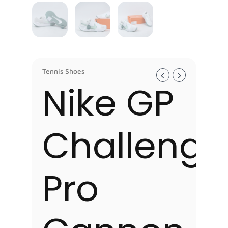
Nike
Tennis Shoes
GP
Nike GP
Challenge
Pro
Cannon
Challenge
quantity
Pro