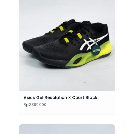
Asics Gel Resolution X Court Black
Rp
2.399.000